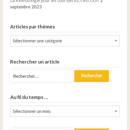
La Kinésiologie pour les tout-petits, c’est OUI!
2
septembre 2023
Articles par thèmes
Articles
par
thèmes
Rechercher un article
Rechercher :
Au fil du temps …
Au
fil
du
temps