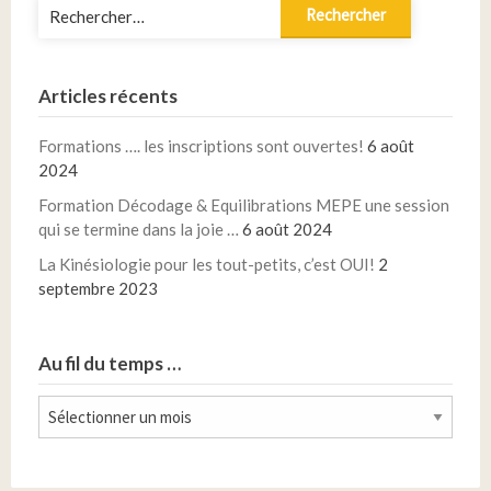
Rechercher :
…
Articles récents
Formations …. les inscriptions sont ouvertes!
6 août
2024
Formation Décodage & Equilibrations MEPE une session
qui se termine dans la joie …
6 août 2024
La Kinésiologie pour les tout-petits, c’est OUI!
2
septembre 2023
Au fil du temps …
Au
fil
du
temps