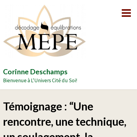
Aller
au
contenu
Corinne Deschamps
Bienvenue à L'Univers Cité du Soi!
Témoignage : “Une
rencontre, une technique,
un soulagement, la